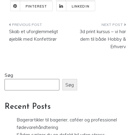
PINTEREST
LINKEDIN
Indlægsnavigation
Skab et uforglemmeligt
3d print kursus – vi har
øjeblik med Konfettirør
dem til både Hobby &
Erhverv
Søg
Søg
Recent Posts
Bagerartikler til bagerier, caféer og professionel
fødevarehåndtering
Sådan sælger du en defekt bil uden stress