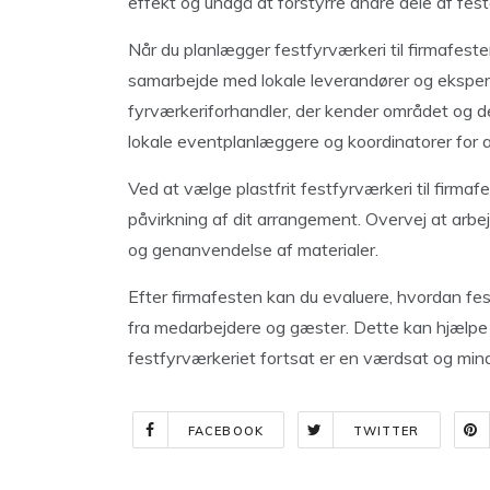
effekt og undgå at forstyrre andre dele af fest
Når du planlægger festfyrværkeri til firmafeste
samarbejde med lokale leverandører og ekspert
fyrværkeriforhandler, der kender området og de
lokale eventplanlæggere og koordinatorer for at
Ved at vælge plastfrit festfyrværkeri til firmaf
påvirkning af dit arrangement. Overvej at arb
og genanvendelse af materialer.
Efter firmafesten kan du evaluere, hvordan fe
fra medarbejdere og gæster. Dette kan hjælpe d
festfyrværkeriet fortsat er en værdsat og min
FACEBOOK
TWITTER