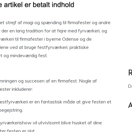
 et strejf af magi og spænding til firmafester og andre
er en lang tradition for at fejre med fyrværkeri, og
værkeri til firmafester i byerne Odense og de
lene ved at bruge festfyrværkeri, praktiske
et og mindeværdig fest.
emningen og succesen af en firmafest. Nogle af
D
ester inkluderer:
stfyrværkeri er en fantastisk måde at give festen et
A
egejstring.
rværkerishow vil utvivlsomt blive husket af dine
r festen er slut.