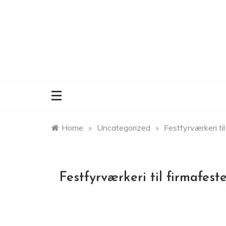
Skip
to
content
Home
»
Uncategorized
»
Festfyrværkeri ti
Festfyrværkeri til firmafest