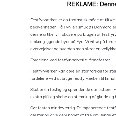
Festfyrværkeri er en fantastisk måde at tilføje
begivenheder. På Fyn, en smuk ø i Danmark, er d
denne artikel vil fokusere på brugen af festfyr
omkringliggende byer på Fyn. Vi vil se på forde
overvejelser og hvordan man sikrer en vellykk
Fordelene ved festfyrværkeri til firmafester
Festfyrværkeri kan gøre en stor forskel for st
fordelene ved at bruge festfyrværkeri til firmaf
Skaber en festlig og spændende atmosfære: Fe
ekstra pift og skabe en stemning af glæde og b
Gør festen mindeværdig: Et imponerende festfy
gæster og give dem noget at tale om længe efte