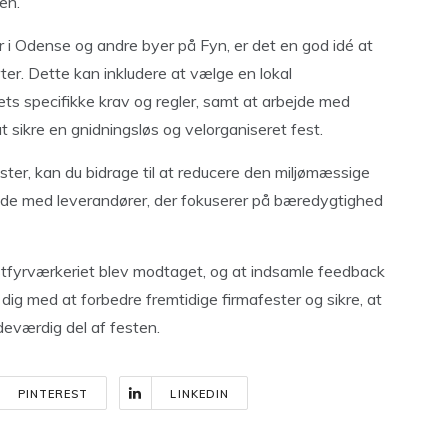
en.
r i Odense og andre byer på Fyn, er det en god idé at
er. Dette kan inkludere at vælge en lokal
ts specifikke krav og regler, samt at arbejde med
 sikre en gnidningsløs og velorganiseret fest.
ester, kan du bidrage til at reducere den miljømæssige
ejde med leverandører, der fokuserer på bæredygtighed
stfyrværkeriet blev modtaget, og at indsamle feedback
ig med at forbedre fremtidige firmafester og sikre, at
deværdig del af festen.
PINTEREST
LINKEDIN