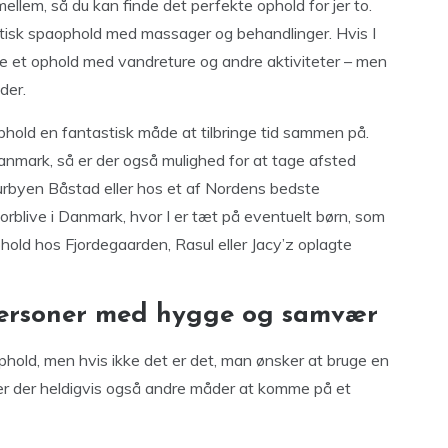
llem, så du kan finde det perfekte ophold for jer to.
mantisk spaophold med massager og behandlinger. Hvis I
lge et ophold med vandreture og andre aktiviteter – men
der.
phold en fantastisk måde at tilbringe tid sammen på.
Danmark, så er der også mulighed for at tage afsted
urbyen Båstad eller hos et af Nordens bedste
 forblive i Danmark, hvor I er tæt på eventuelt børn, som
hold hos Fjordegaarden, Rasul eller Jacy’z oplagte
personer med hygge og samvær
phold, men hvis ikke det er det, man ønsker at bruge en
r der heldigvis også andre måder at komme på et