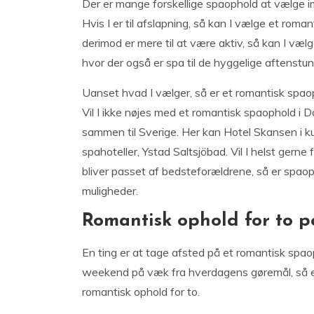
Der er mange forskellige spaophold at vælge ime
Hvis I er til afslapning, så kan I vælge et ro
derimod er mere til at være aktiv, så kan I væ
hvor der også er spa til de hyggelige aftenstun
Uanset hvad I vælger, så er et romantisk spao
Vil I ikke nøjes med et romantisk spaophold i 
sammen til Sverige. Her kan Hotel Skansen i k
spahoteller, Ystad Saltsjöbad. Vil I helst gerne
bliver passet af bedsteforældrene, så er spaop
muligheder.
Romantisk ophold for to 
En ting er at tage afsted på et romantisk spao
weekend på væk fra hverdagens gøremål, så e
romantisk ophold for to.