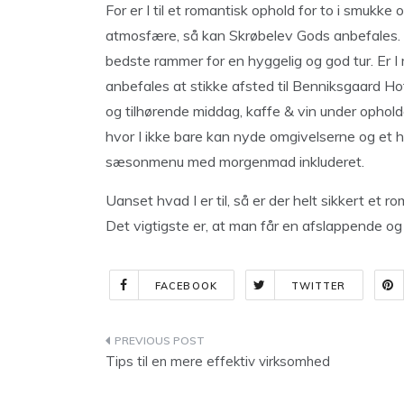
For er I til et romantisk ophold for to i smukk
atmosfære, så kan Skrøbelev Gods anbefales. E
bedste rammer for en hyggelig og god tur. Er I 
anbefales at stikke afsted til Benniksgaard H
og tilhørende middag, kaffe & vin under opholde
hvor I ikke bare kan nyde omgivelserne og et hy
sæsonmenu med morgenmad inkluderet.
Uanset hvad I er til, så er der helt sikkert et ro
Det vigtigste er, at man får en afslappende 
FACEBOOK
TWITTER
Indlægsnavigation
Tips til en mere effektiv virksomhed