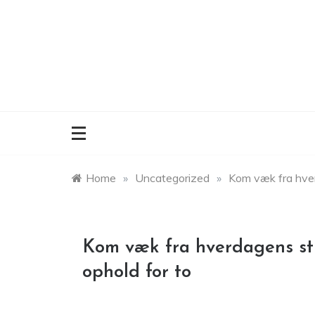
Skip
to
content
Home
»
Uncategorized
»
Kom væk fra hver
Kom væk fra hverdagens st
ophold for to