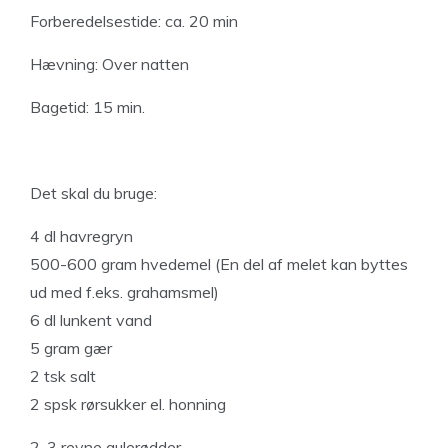
Forberedelsestide: ca. 20 min
Hævning: Over natten
Bagetid: 15 min.
Det skal du bruge:
4 dl havregryn
500-600 gram hvedemel (En del af melet kan byttes
ud med f.eks. grahamsmel)
6 dl lunkent vand
5 gram gær
2 tsk salt
2 spsk rørsukker el. honning
2-3 revne gulerødder