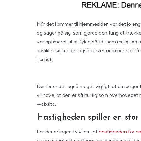
Når det kommer til hjemmesider, var det jo en
og sager på sig, som gjorde den tung at trække. D
var optimeret til at fylde så lidt som muligt o
udviklet sig, er det også blevet nemmere at få s
hurtigt.
Derfor er det også meget vigtigt, at du sørger 
vil have, at den er så hurtig som overhovedet m
website.
Hastigheden spiller en stor 
For der er ingen tvivl om, at
hastigheden for e
du en meget sløv og langsom hjemmeside, der tag