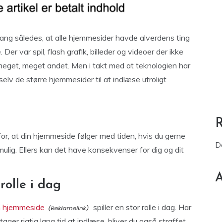
gang således, at alle hjemmesider havde alverdens ting
er var spil, flash grafik, billeder og videoer der ikke
g meget, meget andet. Men i takt med at teknologien har
elv de større hjemmesider til at indlæse utroligt
for, at din hjemmeside følger med tiden, hvis du gerne
D
ulig. Ellers kan det have konsekvenser for dig og dit
A
rolle i dag
n hjemmeside
spiller en stor rolle i dag. Har
er rigtig lang tid at indlæse, bliver du også straffet