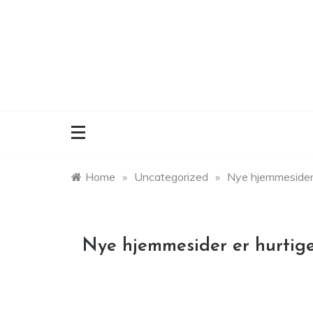
Skip
to
content
Home
»
Uncategorized
»
Nye hjemmesider 
Nye hjemmesider er hurtig