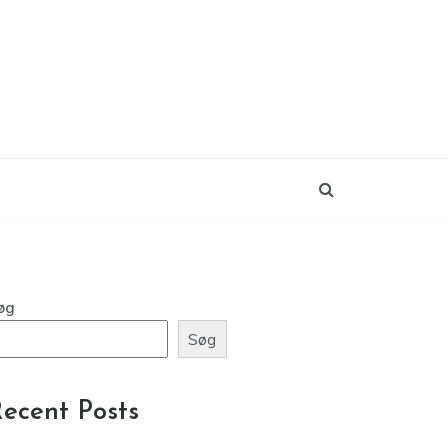
øg
Søg
ecent Posts