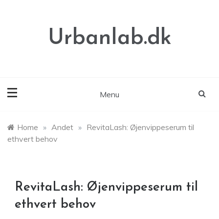
Skip
to
content
Urbanlab.dk
Menu
Home
»
Andet
»
RevitaLash: Øjenvippeserum til
ethvert behov
RevitaLash: Øjenvippeserum til
ethvert behov