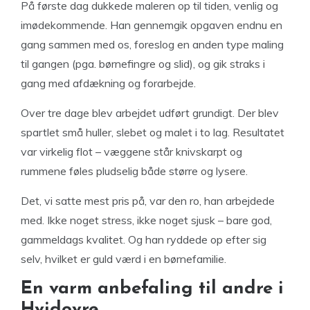
På første dag dukkede maleren op til tiden, venlig og
imødekommende. Han gennemgik opgaven endnu en
gang sammen med os, foreslog en anden type maling
til gangen (pga. børnefingre og slid), og gik straks i
gang med afdækning og forarbejde.
Over tre dage blev arbejdet udført grundigt. Der blev
spartlet små huller, slebet og malet i to lag. Resultatet
var virkelig flot – væggene står knivskarpt og
rummene føles pludselig både større og lysere.
Det, vi satte mest pris på, var den ro, han arbejdede
med. Ikke noget stress, ikke noget sjusk – bare god,
gammeldags kvalitet. Og han ryddede op efter sig
selv, hvilket er guld værd i en børnefamilie.
En varm anbefaling til andre i
Hvidovre