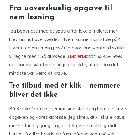
Fra uoverskuelig opgave til
nem løsning
Jeg begyndte med at søge efter lokale malere, men
blev hurtigt overvældet. Hvem kunne man stole på?
Hvem tog en rimelig pris? Og hvor lang ventetid skulle
vi regne med? Så dukkede
3MalerMatch
op i søgeresultaterne, og jeg tænkte, at det da i det
mindste var værd at prøve.
Tre tilbud med ét klik – nemmere
bliver det ikke
På 3MalerMatch’s hjemmeside skulle jeg bare beskrive
opgaven og vores adresse. Jeg skrev, at vi skulle have
malet stue og gang – og at det gerne måtte gå lidt
hurtigt, fordi vi havde en familiefødselsdag på vej.