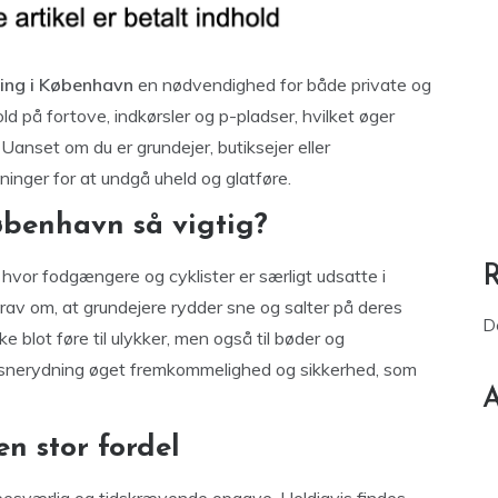
ing i København
en nødvendighed for både private og
ld på fortove, indkørsler og p-pladser, hvilket øger
Uanset om du er grundejer, butiksejer eller
øsninger for at undgå uheld og glatføre.
øbenhavn så vigtig?
or fodgængere og cyklister er særligt udsatte i
rav om, at grundejere rydder sne og salter på deres
D
 blot føre til ulykker, men også til bøder og
 snerydning øget fremkommelighed og sikkerhed, som
A
en stor fordel