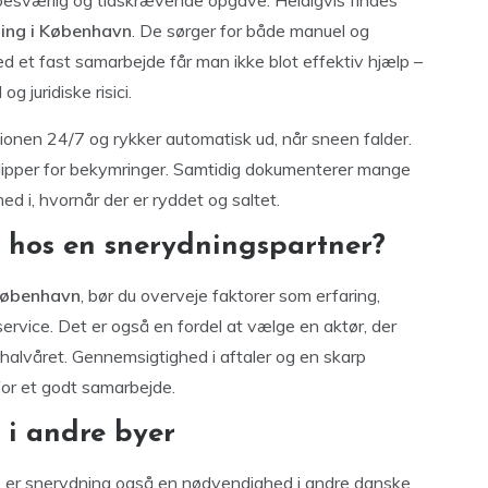
 besværlig og tidskrævende opgave. Heldigvis findes
ing i København
. De sørger for både manuel og
d et fast samarbejde får man ikke blot effektiv hjælp –
 juridiske risici.
ionen 24/7 og rykker automatisk ud, når sneen falder.
slipper for bekymringer. Samtidig dokumenterer mange
med i, hvornår der er ryddet og saltet.
 hos en snerydningspartner?
 København
, bør du overveje faktorer som erfaring,
ervice. Det er også en fordel at vælge en aktør, der
halvåret. Gennemsigtighed i aftaler og en skarp
for et godt samarbejde.
 i andre byer
, er snerydning også en nødvendighed i andre danske