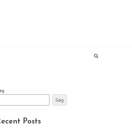
øg
Søg
ecent Posts