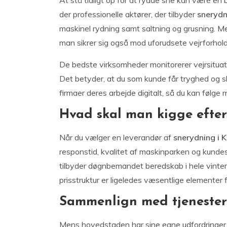
At stå tidligt op for at rydde sne kan være en
der professionelle aktører, der tilbyder
snerydn
maskinel rydning samt saltning og grusning. Me
man sikrer sig også mod uforudsete vejrforhold og
De bedste virksomheder monitorerer vejrsituat
Det betyder, at du som kunde får tryghed og 
firmaer deres arbejde digitalt, så du kan følge 
Hvad skal man kigge efter
Når du vælger en leverandør af
snerydning i
responstid, kvalitet af maskinparken og kundes
tilbyder døgnbemandet beredskab i hele vinter
prisstruktur er ligeledes væsentlige elementer 
Sammenlign med tjenester
Mens hovedstaden har sine egne udfordringer