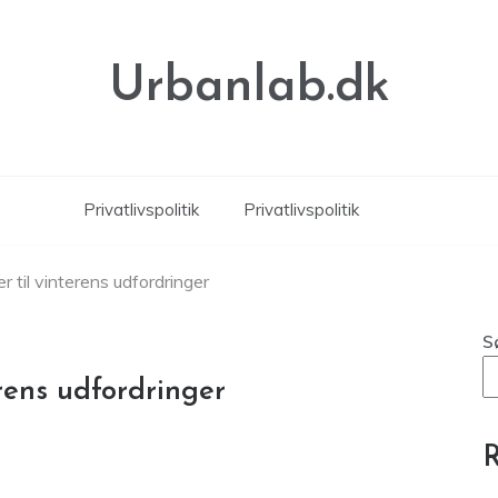
Urbanlab.dk
Privatlivspolitik
Privatlivspolitik
r til vinterens udfordringer
S
erens udfordringer
R