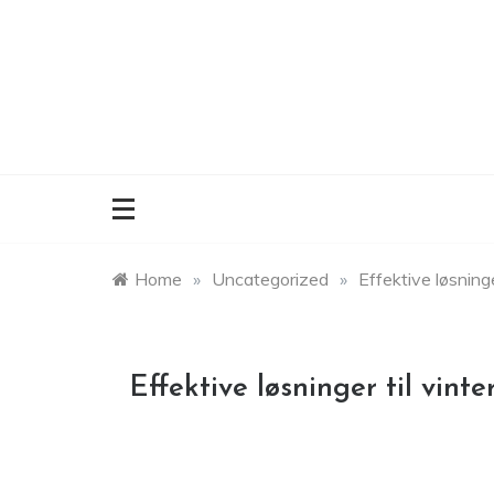
Skip
to
content
Home
»
Uncategorized
»
Effektive løsninge
Effektive løsninger til vint