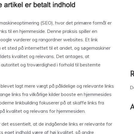
gemaskineoptimering (SEO), hvor det primære formål er
inks til en hjemmeside. Denne praksis spiller en
oogle vurderer og rangordner websites. Et link
 et sted på internettet til et andet, og søgemaskiner
ldets kvalitet og relevans. Det antages, at
 autoritet og troværdighed i forhold til bestemte
er blevet lagt mere vægt på pålidelige og relevante links
D
mange links fra vilkårlige kilder booste en hjemmesides
erne linkbuilding fokuserer på at skaffe links fra
A
 på kvalitet og relevans for hjemmesiden.
r det essentielt, at de indgående links er relevante for
 eget indhold være af høj kvalitet, så andre