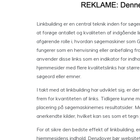
Linkbuilding er en central teknik inden for sø
at forøge antallet og kvaliteten af indgående l
afgørende rolle i, hvordan søgemaskiner som G
fungerer som en henvisning eller anbefaling fra
anvender disse links som en indikator for indho
hjemmesider med flere kvalitetslinks har større
søgeord eller emner.
I takt med at linkbuilding har udviklet sig, er d
frem for kvantiteten af links. Tidligere kunne 
placering på søgemaskinernes resultatsider. Mod
anerkendte kilder, hvilket kan ses som et tegn
For at sikre den bedste effekt af linkbuilding, e
hjemmesidens indhold. Derudover bør websitets