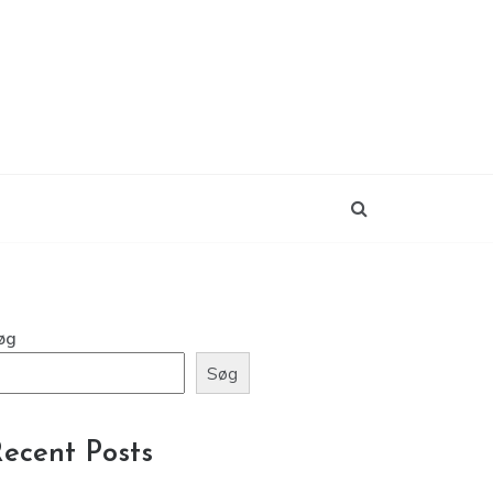
øg
Søg
ecent Posts