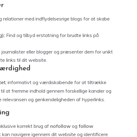
er
relationer med indflydelsesrige blogs for at skabe
g):
Find og tilbyd erstatning for brudte links på
journalister eller blogger og præsenter dem for unikt
links til dit website.
kværdighed
tet
, informativt og værdiskabende for at tiltrække
til at fremme indhold gennem forskellige kanaler og
e relevansen og genkendeligheden af hyperlinks.
ing
klusive korrekt brug af
nofollow
og
follow
kan navigere igennem dit website og identificere