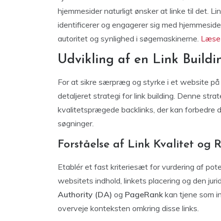
hjemmesider naturligt ønsker at linke til det. L
identificerer og engagerer sig med hjemmesider, 
autoritet og synlighed i søgemaskinerne.
Læse
Udvikling af en Link Buildi
For at sikre særpræg og styrke i et website p
detaljeret strategi for link building. Denne str
kvalitetsprægede backlinks, der kan forbedre
søgninger.
Forståelse af Link Kvalitet og 
Etablér et fast kriteriesæt for vurdering af pot
websitets indhold, linkets placering og den juri
Authority (DA)
og
PageRank
kan tjene som ind
overveje konteksten omkring disse links.