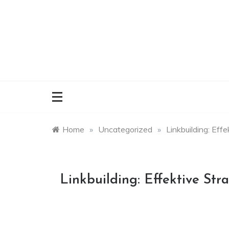
Skip
to
content
Home
»
Uncategorized
»
Linkbuilding: Eff
Linkbuilding: Effektive Str