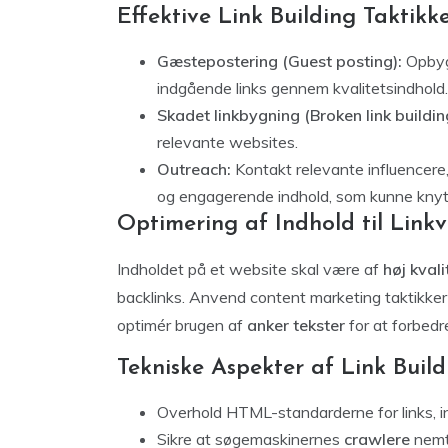
Effektive Link Building Taktikk
Gæstepostering (Guest posting):
Opbyg 
indgående links gennem kvalitetsindhold.
Skadet linkbygning (Broken link buildin
relevante websites.
Outreach:
Kontakt relevante influencere, 
og engagerende indhold, som kunne knytte 
Optimering af Indhold til Lin
Indholdet på et website skal være af
høj kvali
backlinks. Anvend content marketing taktikker 
optimér brugen af
anker tekster
for at forbedr
Tekniske Aspekter af Link Build
Overhold HTML-standarderne for links, in
Sikre at søgemaskinernes
crawlere
nemt 