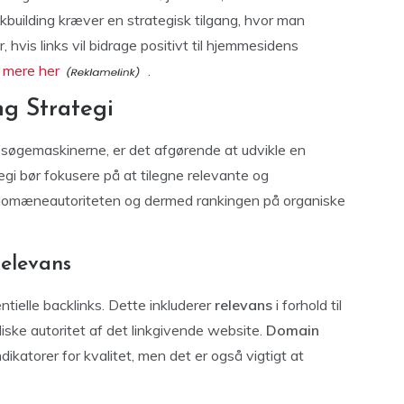
inkbuilding kræver en strategisk tilgang, hvor man
hvis links vil bidrage positivt til hjemmesidens
 mere her
.
ng Strategi
å søgemaskinerne, er det afgørende at udvikle en
ategi bør fokusere på at tilegne relevante og
 domæneautoriteten og dermed rankingen på organiske
Relevans
entielle backlinks. Dette inkluderer
relevans
i forhold til
diske autoritet af det linkgivende website.
Domain
ikatorer for kvalitet, men det er også vigtigt at