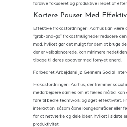
forblive fokuseret og produktive i løbet af eft
Kortere Pauser Med Effektiv
Effektive frokostordninger i Aarhus kan være d
“grab-and-go” frokostmuligheder reducere den t
mad, hvilket gør det muligt for dem at bruge d
der er velbalancerede, kan minimere nedetide
tilbage til deres opgaver med fornyet energi.
Forbedret Arbejdsmiljø Gennem Social Inter
Frokostordninger i Aarhus, der fremmer social in
medarbejdere samles om et fælles måltid, kan 
føre til bedre teamwork og øget effektivitet. F
interaktion, såsom åbne loungeområder eller f
for at netværke og dele idéer, hvilket i sidst
produktivitet.