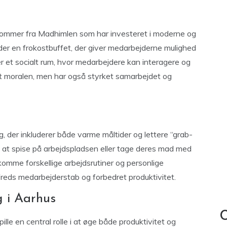
kommer fra Madhimlen som har investeret i moderne og
er en frokostbuffet, der giver medarbejderne mulighed
er et socialt rum, hvor medarbejdere kan interagere og
et moralen, men har også styrket samarbejdet og
, der inkluderer både varme måltider og lettere “grab-
at spise på arbejdspladsen eller tage deres mad med
komme forskellige arbejdsrutiner og personlige
ilfreds medarbejderstab og forbedret produktivitet.
g i Aarhus
C
ille en central rolle i at øge både produktivitet og