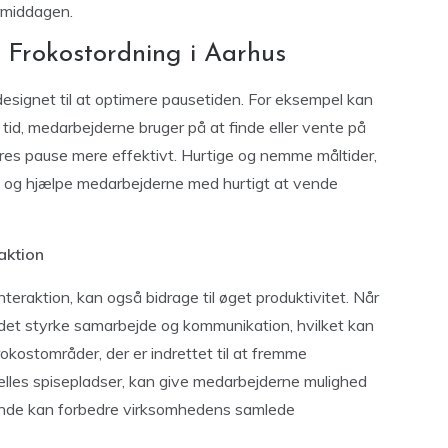
ermiddagen.
 Frokostordning i Aarhus
esignet til at optimere pausetiden. For eksempel kan
id, medarbejderne bruger på at finde eller vente på
eres pause mere effektivt. Hurtige og nemme måltider,
n og hjælpe medarbejderne med hurtigt at vende
aktion
teraktion, kan også bidrage til øget produktivitet. Når
det styrke samarbejde og kommunikation, hvilket kan
rokostområder, der er indrettet til at fremme
ælles spisepladser, kan give medarbejderne mulighed
e ende kan forbedre virksomhedens samlede