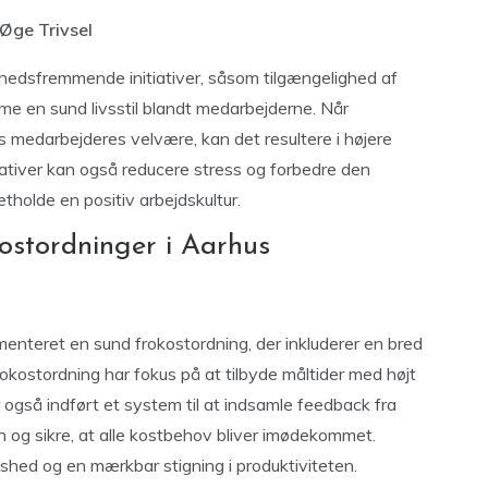
Øge Trivsel
dhedsfremmende initiativer, såsom tilgængelighed af
me en sund livsstil blandt medarbejderne. Når
s medarbejderes velvære, kan det resultere i højere
ativer kan også reducere stress og forbedre den
retholde en positiv arbejdskultur.
ostordninger i Aarhus
teret en sund frokostordning, der inkluderer en bred
frokostordning har fokus på at tilbyde måltider med højt
r også indført et system til at indsamle feedback fra
og sikre, at alle kostbehov bliver imødekommet.
dshed og en mærkbar stigning i produktiviteten.