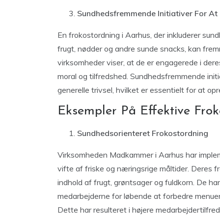
Sundhedsfremmende Initiativer For At 
En frokostordning i Aarhus, der inkluderer sun
frugt, nødder og andre sunde snacks, kan frem
virksomheder viser, at de er engagerede i dere
moral og tilfredshed. Sundhedsfremmende initi
generelle trivsel, hvilket er essentielt for at op
Eksempler På Effektive Frok
Sundhedsorienteret Frokostordning
Virksomheden Madkammer i Aarhus har implemen
vifte af friske og næringsrige måltider. Deres 
indhold af frugt, grøntsager og fuldkorn. De ha
medarbejderne for løbende at forbedre menuen 
Dette har resulteret i højere medarbejdertilfre