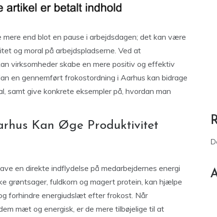
mere end blot en pause i arbejdsdagen; det kan være
itet og moral på arbejdspladserne. Ved at
kan virksomheder skabe en mere positiv og effektiv
dan en gennemført frokostordning i Aarhus kan bidrage
ral, samt give konkrete eksempler på, hvordan man
arhus Kan Øge Produktivitet
D
 have en direkte indflydelse på medarbejdernes energi
A
iske grøntsager, fuldkorn og magert protein, kan hjælpe
g forhindre energiudslæt efter frokost. Når
em mæt og energisk, er de mere tilbøjelige til at