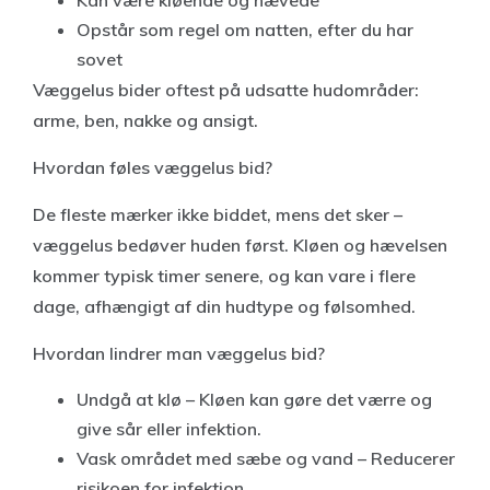
Kan være kløende og hævede
Opstår som regel om natten, efter du har
sovet
Væggelus bider oftest på udsatte hudområder:
arme, ben, nakke og ansigt.
Hvordan føles væggelus bid?
De fleste mærker ikke biddet, mens det sker –
væggelus bedøver huden først. Kløen og hævelsen
kommer typisk timer senere, og kan vare i flere
dage, afhængigt af din hudtype og følsomhed.
Hvordan lindrer man væggelus bid?
Undgå at klø – Kløen kan gøre det værre og
give sår eller infektion.
Vask området med sæbe og vand – Reducerer
risikoen for infektion.